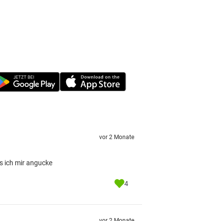
vor 2 Monate
os ich mir angucke
4
vor 2 Monate