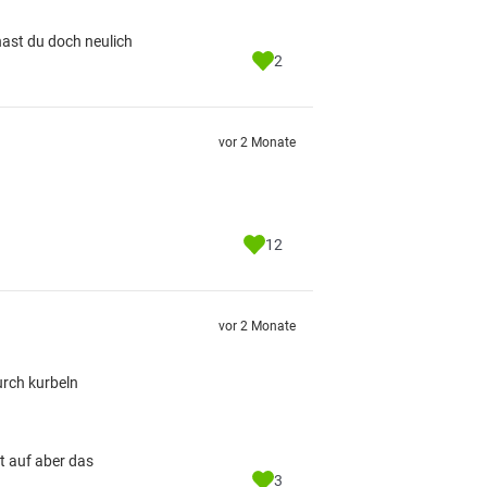
hast du doch neulich
2
vor 2 Monate
12
vor 2 Monate
urch kurbeln
t auf aber das
3