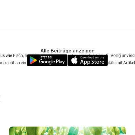
Alle Beiträge anzeigen
aus wie Fisch, riecht wie Fisch, schmeckt wie Fisch, ist Fisch. Völlig unv
herrscht so ein hoher Angeldruck, das die Tiere, sämtlich Kukös mit Arti
!