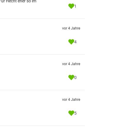
Für Hecht eher so im
1
vor 4 Jahre
4
vor 4 Jahre
0
vor 4 Jahre
5