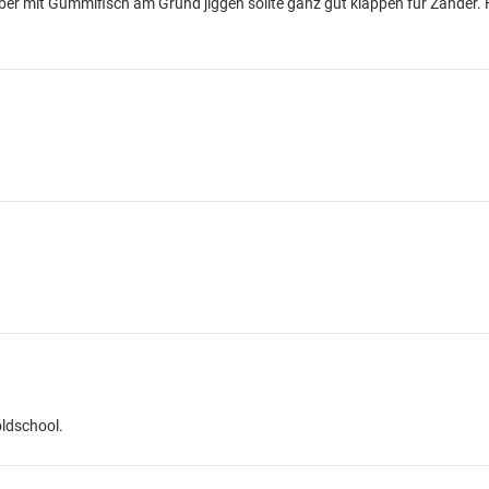
er mit Gummifisch am Grund jiggen sollte ganz gut klappen für Zander. 
 oldschool.