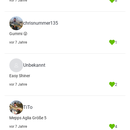
8
vor 7 Jahre
chrisnummer135
Gummi 😜
1
vor 7 Jahre
Unbekannt
Easy Shiner
2
vor 7 Jahre
TiTo
Mepps Aglia Größe 5
4
vor 7 Jahre