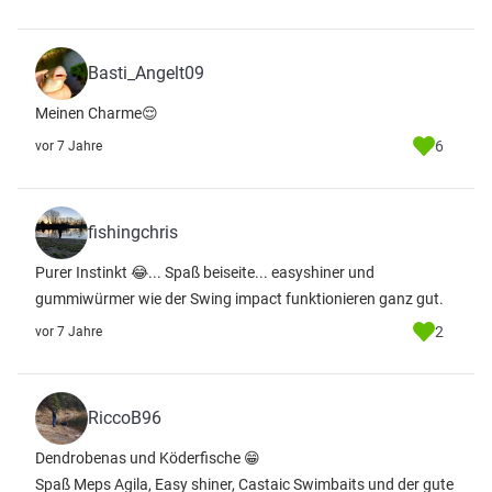
Basti_Angelt09
Meinen Charme😌
6
vor 7 Jahre
fishingchris
Purer Instinkt 😂... Spaß beiseite... easyshiner und
gummiwürmer wie der Swing impact funktionieren ganz gut.
2
vor 7 Jahre
RiccoB96
Dendrobenas und Köderfische 😁
Spaß Meps Agila, Easy shiner, Castaic Swimbaits und der gute