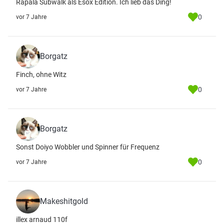
Rapala Subwalk als Esox Edition. Ich lieb das Ding!
0
vor 7 Jahre
Borgatz
Finch, ohne Witz
0
vor 7 Jahre
Borgatz
Sonst Doiyo Wobbler und Spinner für Frequenz
0
vor 7 Jahre
Makeshitgold
illex arnaud 110f