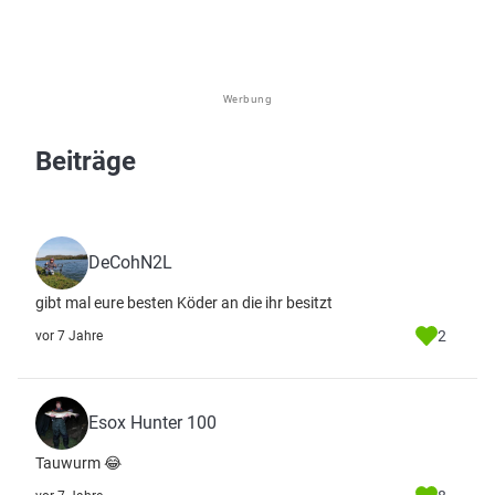
Werbung
Beiträge
DeCohN2L
gibt mal eure besten Köder an die ihr besitzt
2
vor 7 Jahre
Esox Hunter 100
Tauwurm 😂