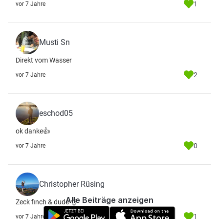
1
vor 7 Jahre
Musti Sn
Direkt vom Wasser
2
vor 7 Jahre
eschod05
ok danke👍
0
vor 7 Jahre
Christopher Rüsing
Alle Beiträge anzeigen
Zeck finch & dude 👌
1
vor 7 Jahre