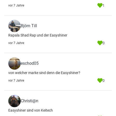
1
vor 7 Jahre
Björn Till
Rapala Shad Rap und der Easyshiner
0
vor 7 Jahre
eschod05
von welcher marke sind denn die Easyshiner?
0
vor 7 Jahre
Christi@n
Easyshiner sind von Keitech