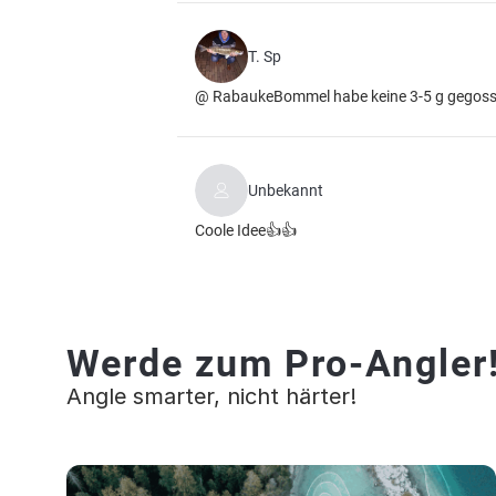
T. Sp
@ RabaukeBommel habe keine 3-5 g gegossen 
Unbekannt
Coole Idee👍👍
Werde zum Pro-Angler
Angle smarter, nicht härter!