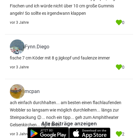
Fischen und ich würde nicht über 10 cm große Gummis
angeln! So sollte es irgendwann klappen
0
vor 3 Jahre
Fynn.Diego
fische 7 cm Köder mit 8 g jigkopf und faulenze immer
0
vor 3 Jahre
mcpan
ach einfach durchhalten... am besten einen flachlaufenden
Wobbler so langsam wie möglich durchleihern... längs zur
Steinpackung 😉... noch ein tipp... geh zum Amphitheater
Alle Beiträge anzeigen
Gelsenkirchen... tight lines!
2
vor 3 Jahre