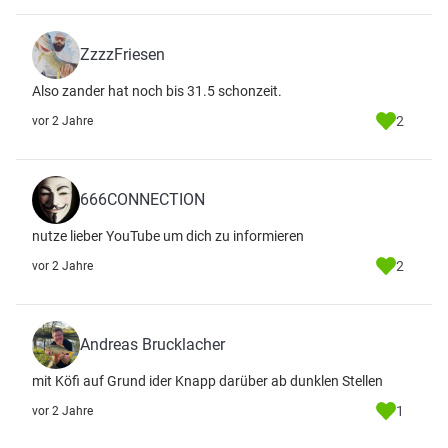
ZzzzFriesen
Also zander hat noch bis 31.5 schonzeit.
2
vor 2 Jahre
666CONNECTION
nutze lieber YouTube um dich zu informieren
2
vor 2 Jahre
Andreas Brucklacher
mit Köfi auf Grund ider Knapp darüber ab dunklen Stellen
1
vor 2 Jahre