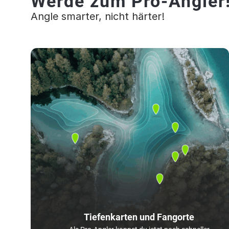
Werde zum Pro-Angler
Angle smarter, nicht härter!
Tiefenkarten und Fangorte