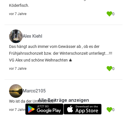
Köderfisch.
0
vor 7 Jahre
Alex Kiehl
Das hängt auch immer vom Gewässer ab , ob es der
Frühjahrsschonzeit bzw. der Winterschonzeit unterliegt...!!!
VG Alex und schöne Weihnachten 🎄
0
vor 7 Jahre
Marco2105
Alle Beiträge anzeigen
Wo ist da der Unterschied?
0
vor 7 Jahre