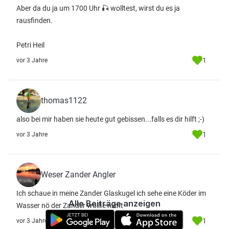
Aber da du ja um 1700 Uhr 🎣 wolltest, wirst du es ja
rausfinden.
Petri Heil
1
vor 3 Jahre
thomas1122
also bei mir haben sie heute gut gebissen...falls es dir hilft ;-)
1
vor 3 Jahre
Weser Zander Angler
Ich schaue in meine Zander Glaskugel ich sehe eine Köder im
Alle Beiträge anzeigen
Wasser nö der Zander wollte nicht
1
vor 3 Jahre