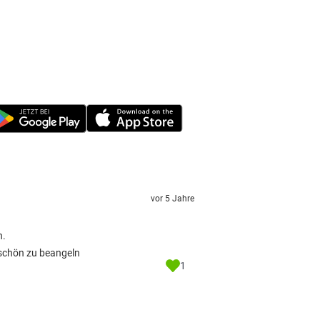
vor 5 Jahre
n.
 schön zu beangeln
1