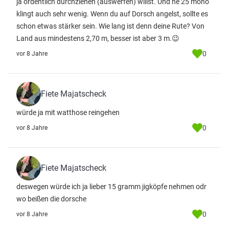
ja ordentlich durchziehen (auswerfen) willst. Und ne 25 mono
klingt auch sehr wenig. Wenn du auf Dorsch angelst, sollte es
schon etwas stärker sein. Wie lang ist denn deine Rute? Von
Land aus mindestens 2,70 m, besser ist aber 3 m.😉
0
vor 8 Jahre
Fiete Majatscheck
würde ja mit watthose reingehen
0
vor 8 Jahre
Fiete Majatscheck
deswegen würde ich ja lieber 15 gramm jigköpfe nehmen odr
wo beißen die dorsche
0
vor 8 Jahre