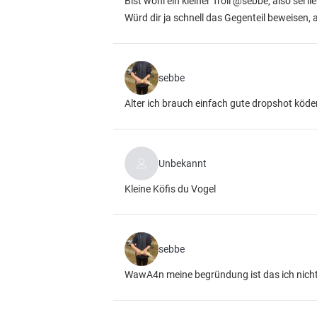
Bist wohl ein kleiner Troll @sebbe, also sei lieb
Würd dir ja schnell das Gegenteil beweisen,
sebbe
Alter ich brauch einfach gute dropshot köde
Unbekannt
Kleine Köfis du Vogel
sebbe
WawA4n meine begründung ist das ich nicht 