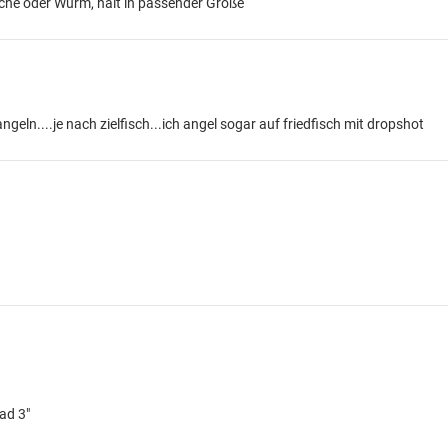
che oder Wurm, halt in passender Größe
geln....je nach zielfisch...ich angel sogar auf friedfisch mit dropshot
ad 3"