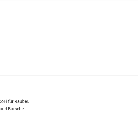
KöFi für Räuber.
e und Barsche