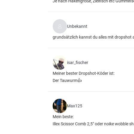
Je nach Hakengröße, Zielfisch etc Gummifis
Unbekannt
grundsätzlich kannst du alles mit dropshot an
isar_fischer
Meiner bester Dropshot-Köder ist:
Der Tauwurm👍
Max125
Mein beste:
Illex Scissor Comb 2,5" oder noike wobble sh