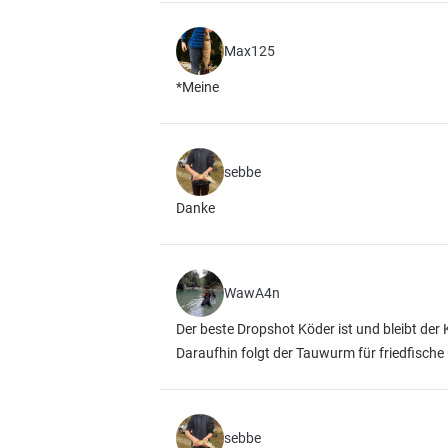
Max125
*Meine
sebbe
Danke
WawA4n
Der beste Dropshot Köder ist und bleibt der 
Daraufhin folgt der Tauwurm für friedfisch
sebbe