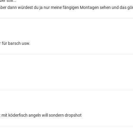
er still...
 aber dann würdest du ja nur meine fängigen Montagen sehen und das gönn 
r für barsch usw.
mit köderfisch angeln will sondern dropshot