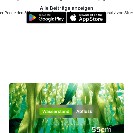
Alle Beiträge anzeigen
er Peene den 89‘er klaglos reingeholt ohne auch nur den Ansatz von Stre
!