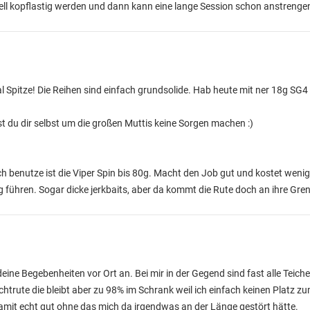
ll kopflastig werden und dann kann eine lange Session schon anstrenge
 Spitze! Die Reihen sind einfach grundsolide. Hab heute mit ner 18g SG4
du dir selbst um die großen Muttis keine Sorgen machen :)
ch benutze ist die Viper Spin bis 80g. Macht den Job gut und kostet wenig
 führen. Sogar dicke jerkbaits, aber da kommt die Rute doch an ihre Gre
ine Begebenheiten vor Ort an. Bei mir in der Gegend sind fast alle Teich
chtrute die bleibt aber zu 98% im Schrank weil ich einfach keinen Platz z
damit echt gut ohne das mich da irgendwas an der Länge gestört hätte.