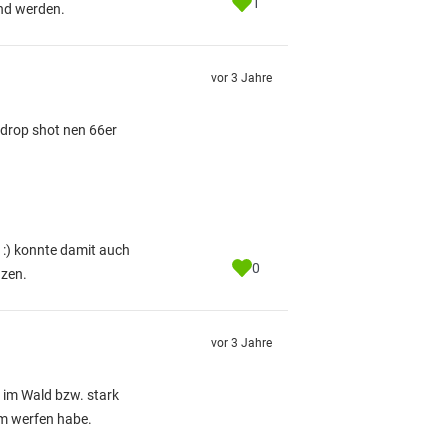
1
nd werden.
vor 3 Jahre
 drop shot nen 66er
 :) konnte damit auch
0
nzen.
vor 3 Jahre
e im Wald bzw. stark
um werfen habe.