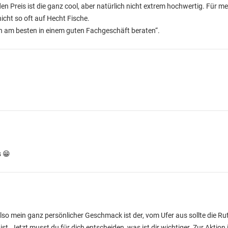
en Preis ist die ganz cool, aber natürlich nicht extrem hochwertig. Für me
icht so oft auf Hecht Fische.
 am besten in einem guten Fachgeschäft beraten“.
s 😁
Also mein ganz persönlicher Geschmack ist der, vom Ufer aus sollte die Ru
st. Jetzt musst du für dich entscheiden, was ist dir wichtiger. Zur Aktion