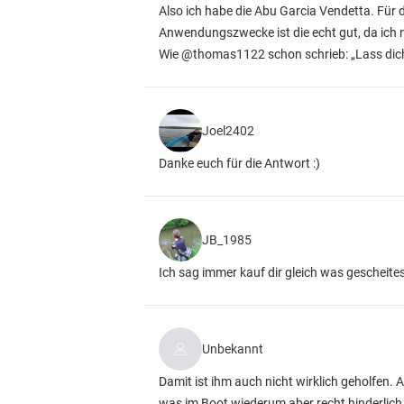
Also ich habe die Abu Garcia Vendetta. Für d
Anwendungszwecke ist die echt gut, da ich n
Wie @thomas1122 schon schrieb: „Lass dich
Joel2402
Danke euch für die Antwort :)
JB_1985
Ich sag immer kauf dir gleich was gescheite
Unbekannt
Damit ist ihm auch nicht wirklich geholfen. 
was im Boot wiederum aber recht hinderlich i