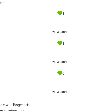
ine
1
vor 3 Jahre
1
vor 3 Jahre
0
vor 3 Jahre
te etwas länger sein,
 ist ja schon was