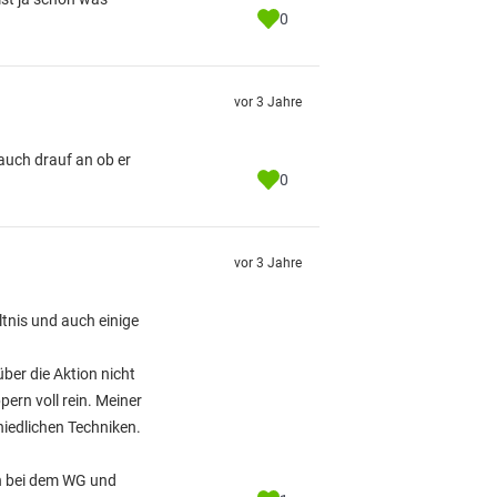
0
vor 3 Jahre
auch drauf an ob er
0
vor 3 Jahre
tnis und auch einige
ber die Aktion nicht
ern voll rein. Meiner
hiedlichen Techniken.
en bei dem WG und