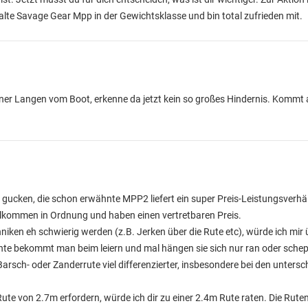
 alte Savage Gear Mpp in der Gewichtsklasse und bin total zufrieden mit.
ner Langen vom Boot, erkenne da jetzt kein so großes Hindernis. Kommt 
gucken, die schon erwähnte MPP2 liefert ein super Preis-Leistungsverhäl
llkommen in Ordnung und haben einen vertretbaren Preis.
iken eh schwierig werden (z.B. Jerken über die Rute etc), würde ich mir ü
te bekommt man beim leiern und mal hängen sie sich nur ran oder schepp
arsch- oder Zanderrute viel differenzierter, insbesondere bei den untersc
ute von 2.7m erfordern, würde ich dir zu einer 2.4m Rute raten. Die Rut