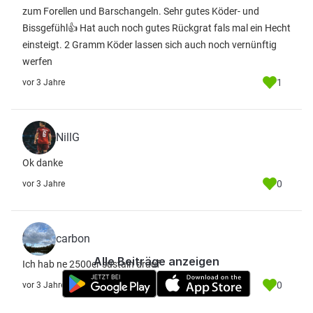
zum Forellen und Barschangeln. Sehr gutes Köder- und
Bissgefühl👍 Hat auch noch gutes Rückgrat fals mal ein Hecht
einsteigt. 2 Gramm Köder lassen sich auch noch vernünftig
werfen
1
vor 3 Jahre
NillG
Ok danke
0
vor 3 Jahre
carbon
Alle Beiträge anzeigen
Ich hab ne 2500er sustain drauf
0
vor 3 Jahre