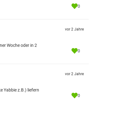
0
vor 2 Jahre
iner Woche oder in 2
0
vor 2 Jahre
e Yabbie z.B.) liefern
0