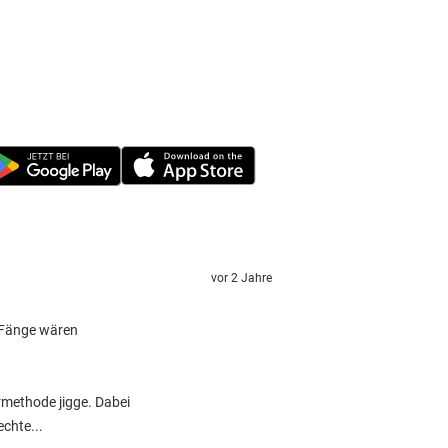
vor 2 Jahre
d Fänge wären
rmethode jigge. Dabei
chte...