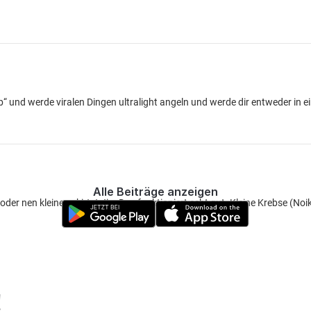
b“ und werde viralen Dingen ultralight angeln und werde dir entweder in e
Alle Beiträge anzeigen
oder nen kleinen skirtet Jig. Das funktioniert echt gut. Kleine Krebse (Noik
!