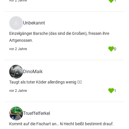
1
vor 2 Jahre
Unbekannt
Einzelgänger Barsche (das sind die Großen), fressen ihre
Artgenossen.
0
vor 2 Jahre
DinoMaik
Taugt als toter Köder allerdings wenig 🤷‍♂️
1
vor 2 Jahre
Trueffelferkel
Kommt auf die Fischart an… N Hecht beißt bestimmt drauf.