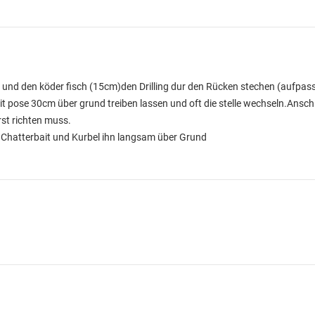
ng und den köder fisch (15cm)den Drilling dur den Rücken stechen (aufpas
pose 30cm über grund treiben lassen und oft die stelle wechseln.Ansch
erst richten muss.
 Chatterbait und Kurbel ihn langsam über Grund