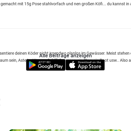
n gemacht mit 15g Pose stahlvorfach und nen großen Köfi... du kannst i
präsentiere deinen Köder nicht irgendwo planlos im Gewässer. Meist stehen
Alle Beiträge anzeigen
um sein, Aste im Wasser, Schilf, Seerosen, ein Steg, ein Boot usw.. Also a
!