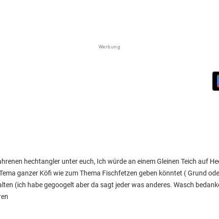
Werbung
erfahrenen hechtangler unter euch, Ich würde an einem Gleinen Teich auf H
zum Tema ganzer Köfi wie zum Thema Fischfetzen geben könntet ( Grund od
rhalten (ich habe gegoogelt aber da sagt jeder was anderes. Wasch bedan
ren