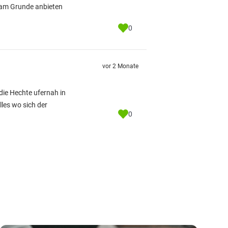
n am Grunde anbieten
0
vor 2 Monate
 die Hechte ufernah in
lles wo sich der
0