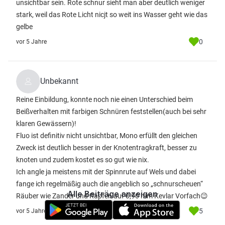
unsichtbar sein. Rote schnur sieht man aber deutlich weniger
stark, weil das Rote Licht nicjt so weit ins Wasser geht wie das
gelbe
0
vor 5 Jahre
Unbekannt
Reine Einbildung, konnte noch nie einen Unterschied beim
Beißverhalten mit farbigen Schnüren feststellen(auch bei sehr
klaren Gewässern)!
Fluo ist definitiv nicht unsichtbar, Mono erfüllt den gleichen
Zweck ist deutlich besser in der Knotentragkraft, besser zu
knoten und zudem kostet es so gut wie nix.
Ich angle ja meistens mit der Spinnrute auf Wels und dabei
fange ich regelmäßig auch die angeblich so „schnurscheuen“
Alle Beiträge anzeigen
Räuber wie Zander und Rapfen auf 0,90 mm Kevlar Vorfach😉
5
vor 5 Jahre