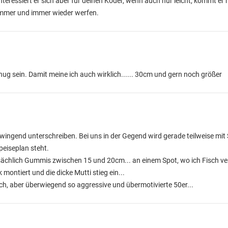
nteressiert er sich aber für deinen Köder, wenn auch nur leicht, kommt er 
: immer und immer wieder werfen.
g sein. Damit meine ich auch wirklich...... 30cm und gern noch größer
wingend unterschreiben. Bei uns in der Gegend wird gerade teilweise mi
eiseplan steht.
ptsächlich Gummis zwischen 15 und 20cm... an einem Spot, wo ich Fisch v
 montiert und die dicke Mutti stieg ein...
ich, aber überwiegend so aggressive und übermotivierte 50er...