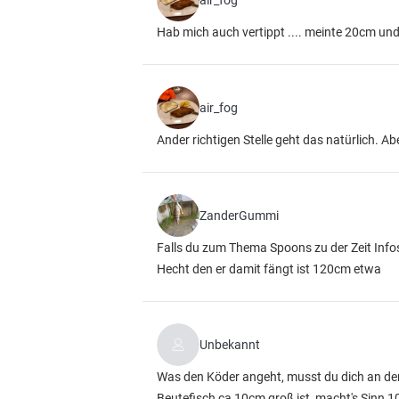
air_fog
Hab mich auch vertippt .... meinte 20cm und
air_fog
Ander richtigen Stelle geht das natürlich. A
ZanderGummi
Falls du zum Thema Spoons zu der Zeit Infos
Hecht den er damit fängt ist 120cm etwa
Unbekannt
Was den Köder angeht, musst du dich an den 
Beutefisch ca 10cm groß ist, macht's Sinn 