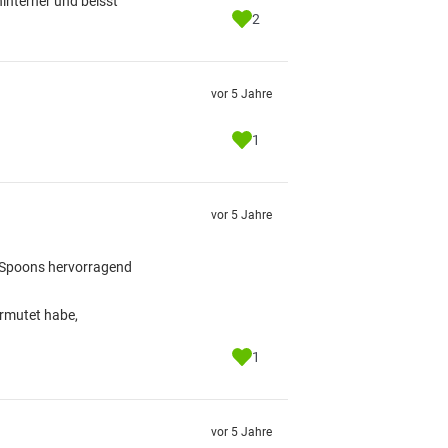
hinterher und beisst
2
vor 5 Jahre
1
vor 5 Jahre
t Spoons hervorragend
ermutet habe,
1
vor 5 Jahre