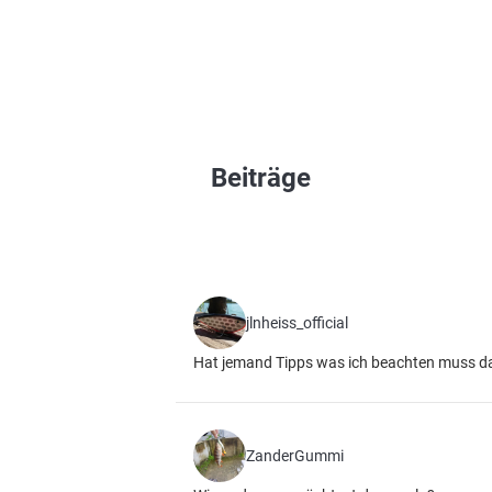
Beiträge
jlnheiss_official
Hat jemand Tipps was ich beachten muss da
ZanderGummi