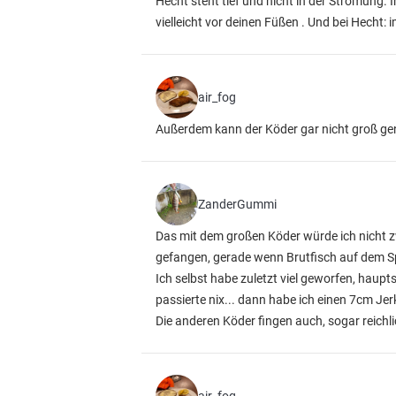
Hecht steht tief und nicht in der Strömung. I
vielleicht vor deinen Füßen . Und bei Hecht
air_fog
Außerdem kann der Köder gar nicht groß genu
ZanderGummi
Das mit dem großen Köder würde ich nicht z
gefangen, gerade wenn Brutfisch auf dem Sp
Ich selbst habe zuletzt viel geworfen, hau
passierte nix... dann habe ich einen 7cm Jerk
Die anderen Köder fingen auch, sogar reichl