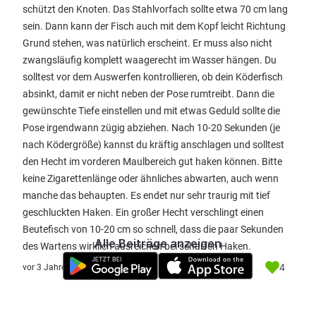
schützt den Knoten. Das Stahlvorfach sollte etwa 70 cm lang
sein. Dann kann der Fisch auch mit dem Kopf leicht Richtung
Grund stehen, was natürlich erscheint. Er muss also nicht
zwangsläufig komplett waagerecht im Wasser hängen. Du
solltest vor dem Auswerfen kontrollieren, ob dein Köderfisch
absinkt, damit er nicht neben der Pose rumtreibt. Dann die
gewünschte Tiefe einstellen und mit etwas Geduld sollte die
Pose irgendwann zügig abziehen. Nach 10-20 Sekunden (je
nach Ködergröße) kannst du kräftig anschlagen und solltest
den Hecht im vorderen Maulbereich gut haken können. Bitte
keine Zigarettenlänge oder ähnliches abwarten, auch wenn
manche das behaupten. Es endet nur sehr traurig mit tief
geschluckten Haken. Ein großer Hecht verschlingt einen
Beutefisch von 10-20 cm so schnell, dass die paar Sekunden
Alle Beiträge anzeigen
des Wartens wirklich ausreichen bei scharfen Haken.
4
vor 3 Jahre