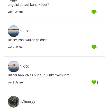
angelst du auf kunstköder?
0
vor 2 Jahre
nikitx
Dieser Post wurde gelöscht.
0
vor 2 Jahre
nikitx
Bisher hab ich es nur auf Blinker versucht
1
vor 2 Jahre
07henryy