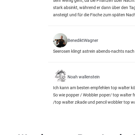
sehr wenig geht, da die Pflanzen über Nac
stark absinkt, während er dann über den T
ansteigt und für die Fische zum späten Nach
BenediktWagner
Seerosen klingt astrein abends-nachts nach 
Noah wallenstein
Ich kann am besten empfehlen top walter kö
So wie popper / Wobbler poper/ top walter f
/top walter zikade und pencil wobbler top wa