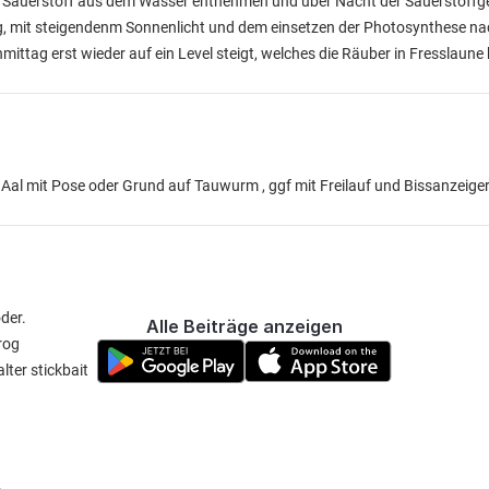
ht Sauerstoff aus dem Wasser entnehmen und über Nacht der Sauerstoffg
ag, mit steigendenm Sonnenlicht und dem einsetzen der Photosynthese n
mittag erst wieder auf ein Level steigt, welches die Räuber in Fresslaun
Aal mit Pose oder Grund auf Tauwurm , ggf mit Freilauf und Bissanzeiger 
der.
Alle Beiträge anzeigen
rog
lter stickbait