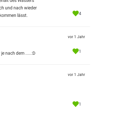
ehalt des Wassers
ach und nach wieder
4
e kommen lässt.
vor 1 Jahr
1
je nach dem .....:D
vor 1 Jahr
1