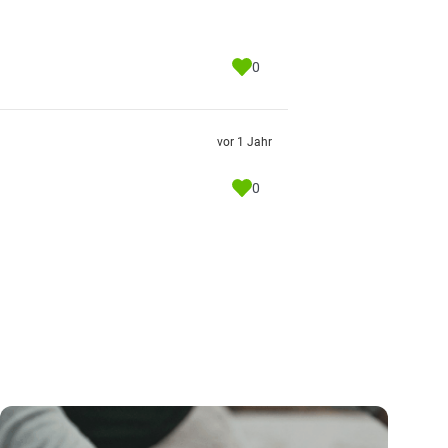
0
vor 1 Jahr
0