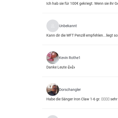
Ich hab sie für 100€ gekriegt. Wenn sie ihr 
Unbekannt
Kann dir die WFT Penzill empfehlen...liegt s
Kevin Rothe1
Danke Leute 👍👍
Dorschangler
Habe die Sänger Iron Claw 1-6 gr. 👍🏻😉🎣 se