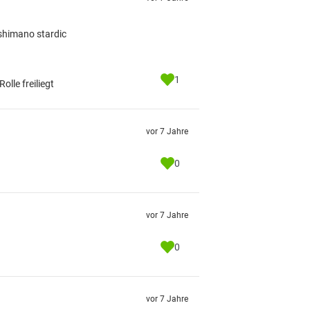
 shimano stardic
1
olle freiliegt
vor 7 Jahre
0
vor 7 Jahre
0
vor 7 Jahre