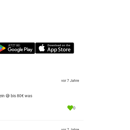
vor 7 Jahre
ein 😅 bis 80€ was
0
vor 7 Jahre