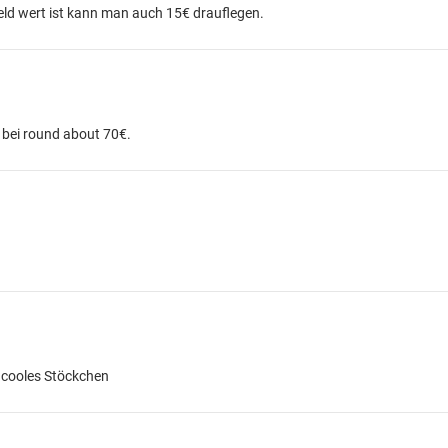
Geld wert ist kann man auch 15€ drauflegen.
o bei round about 70€.
hr cooles Stöckchen