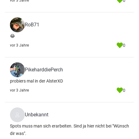
0
vor 3 Jahre
RoB71
😂
0
vor 3 Jahre
PikeharddiePerch
probiers mal in der AlsterXD
0
vor 3 Jahre
Unbekannt
Spots muss man sich erarbeiten. Sind ja hier nicht bei "Wünsch
dir was".