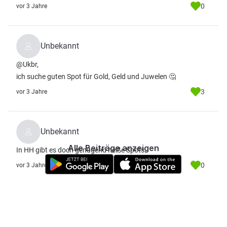
0
vor 3 Jahre
Unbekannt
@Ukbr,
ich suche guten Spot für Gold, Geld und Juwelen 🤔
3
vor 3 Jahre
Unbekannt
Alle Beiträge anzeigen
In HH gibt es doch genügend heiße Spots.
0
vor 3 Jahre