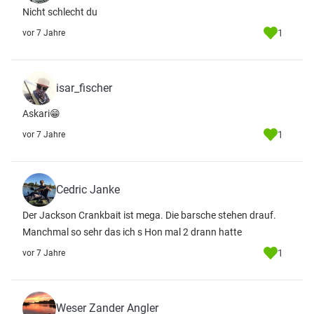
Nicht schlecht du
1
vor 7 Jahre
isar_fischer
Askari😁
1
vor 7 Jahre
Cedric Janke
Der Jackson Crankbait ist mega. Die barsche stehen drauf.
Manchmal so sehr das ich s Hon mal 2 drann hatte
1
vor 7 Jahre
Weser Zander Angler