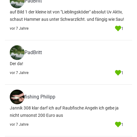
PadBritt
auf Bild 1 der kleine ist von "Lieblingsköder" absolut Uv Aktiv,
schaut Hammer aus unter Schwarzlicht. und fängig wie Sau!
1
vor 7 Jahre
PadBritt
Der da!
1
vor 7 Jahre
fishing Philipp
Jannik 308 klar darf ich auf Raubfische Angeln ich gebe ja
nicht umsonst 200 Euro aus
1
vor 7 Jahre