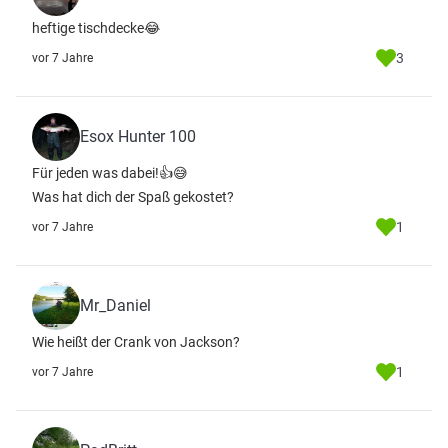
heftige tischdecke😂
3
vor 7 Jahre
Esox Hunter 100
Für jeden was dabei!👍😅
Was hat dich der Spaß gekostet?
1
vor 7 Jahre
Mr_Daniel
Wie heißt der Crank von Jackson?
1
vor 7 Jahre