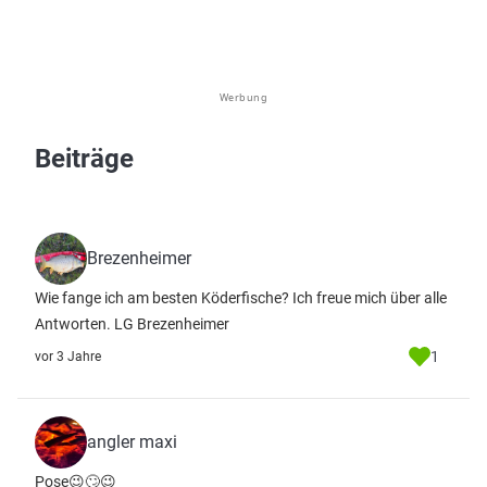
Werbung
Beiträge
Brezenheimer
Wie fange ich am besten Köderfische? Ich freue mich über alle
Antworten. LG Brezenheimer
1
vor 3 Jahre
angler maxi
Pose😉🙄😉