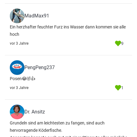
MadMax91
Ein herzhafter feuchter Furz ins Wasser dann kommen sie alle
hoch
9
vor 3 Jahre
PengPeng237
Posen😂🤣👍
1
vor 3 Jahre
Dr. Ansitz
Grundeln sind am leichtesten zu fangen, sind auch
hervorragende Köderfische.