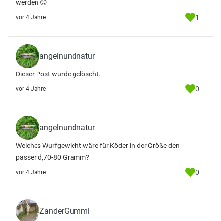
werden 😊
1
vor 4 Jahre
angelnundnatur
Dieser Post wurde gelöscht.
0
vor 4 Jahre
angelnundnatur
Welches Wurfgewicht wäre für Köder in der Größe den
passend,70-80 Gramm?
0
vor 4 Jahre
ZanderGummi