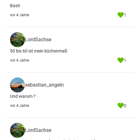
Basti
1
vor 4 Jahre
LordSachse
50 bis 60 ist mein küchenmaß
1
vor 4 Jahre
sebastian_angeln
Und warum ?
0
vor 4 Jahre
LordSachse