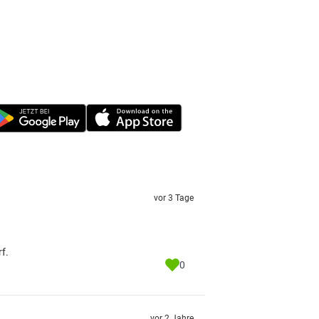
vor 3 Tage
f.
0
vor 2 Jahre