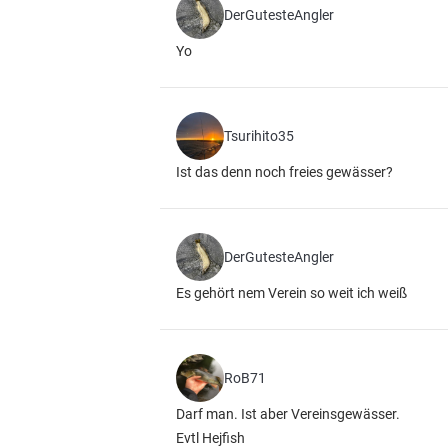
DerGutesteAngler
Yo
Tsurihito35
Ist das denn noch freies gewässer?
DerGutesteAngler
Es gehört nem Verein so weit ich weiß
RoB71
Darf man. Ist aber Vereinsgewässer.
Evtl Hejfish