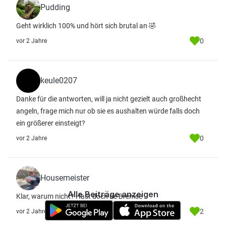
Pudding
Geht wirklich 100% und hört sich brutal an 🤣
0
vor 2 Jahre
keule0207
Danke für die antworten, will ja nicht gezielt auch großhecht
angeln, frage mich nur ob sie es aushalten würde falls doch
ein größerer einsteigt?
0
vor 2 Jahre
Housemeister
Alle Beiträge anzeigen
Klar, warum nicht? Hast doch ne Bremse
2
vor 2 Jahre