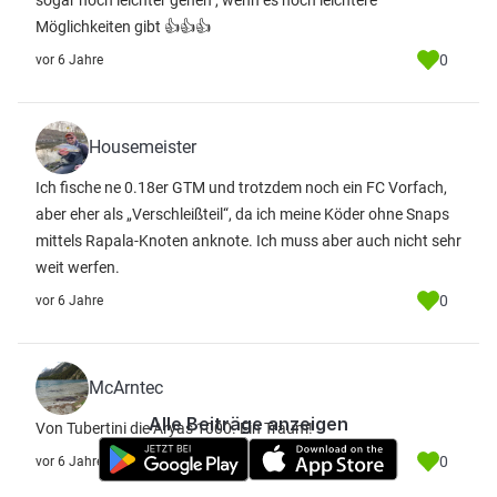
sogar noch leichter gehen , wenn es noch leichtere
Möglichkeiten gibt 👍👍👍
0
vor 6 Jahre
Housemeister
Ich fische ne 0.18er GTM und trotzdem noch ein FC Vorfach,
aber eher als „Verschleißteil“, da ich meine Köder ohne Snaps
mittels Rapala-Knoten anknote. Ich muss aber auch nicht sehr
weit werfen.
0
vor 6 Jahre
McArntec
Alle Beiträge anzeigen
Von Tubertini die Aryas 1000. Ein Traum!
0
vor 6 Jahre