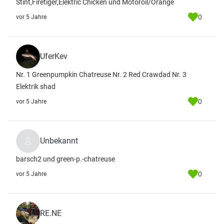
Stint,Firetiger,Elektric Chicken und Motoroil/Orange
0
vor 5 Jahre
UferKev
Nr. 1 Greenpumpkin Chatreuse Nr. 2 Red Crawdad Nr. 3
Elektrik shad
0
vor 5 Jahre
Unbekannt
barsch2 und green-p.-chatreuse
0
vor 5 Jahre
RE.NE