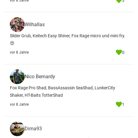
3
vor 8 Jahre
Wilhallas
Slider Grub, Keitech Easy Shiner, Fox Rage micro und mini fry.
😍
0
vor 8 Jahre
Nico Bernardy
Fox Rage Pro Shad, BassAssassin SeaShad, LunkerCity
Shaker, HT-Baits TotterShad
1
vor 8 Jahre
Dima93