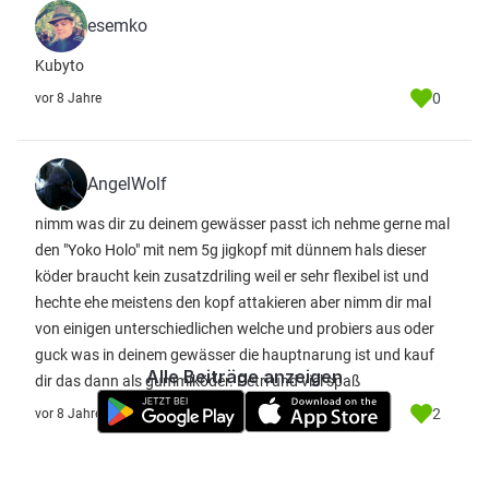
esemko
Kubyto
0
vor 8 Jahre
AngelWolf
nimm was dir zu deinem gewässer passt ich nehme gerne mal
den "Yoko Holo" mit nem 5g jigkopf mit dünnem hals dieser
köder braucht kein zusatzdriling weil er sehr flexibel ist und
hechte ehe meistens den kopf attakieren aber nimm dir mal
von einigen unterschiedlichen welche und probiers aus oder
guck was in deinem gewässer die hauptnarung ist und kauf
Alle Beiträge anzeigen
dir das dann als gummiköder. Petri und viel spaß
2
vor 8 Jahre