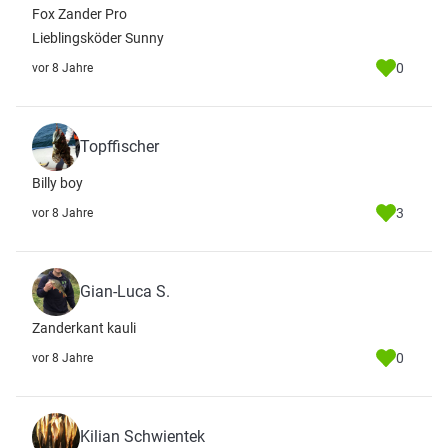
Fox Zander Pro
Lieblingsköder Sunny
0
vor 8 Jahre
Topffischer
Billy boy
3
vor 8 Jahre
Gian-Luca S.
Zanderkant kauli
0
vor 8 Jahre
Kilian Schwientek