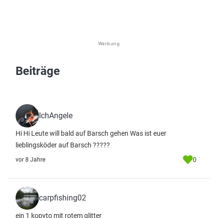
Werbung
Beiträge
IchAngele
Hi Hi Leute will bald auf Barsch gehen Was ist euer
lieblingsköder auf Barsch ?????
0
vor 8 Jahre
carpfishing02
ein 1 kopyto mit rotem glitter