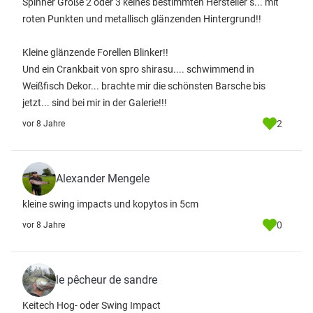
Spinner Größe 2 oder 3 keines bestimmten Hersteller s... mit
roten Punkten und metallisch glänzenden Hintergrund!!
Kleine glänzende Forellen Blinker!!
Und ein Crankbait von spro shirasu.... schwimmend in
Weißfisch Dekor... brachte mir die schönsten Barsche bis
jetzt... sind bei mir in der Galerie!!!
2
vor 8 Jahre
Alexander Mengele
kleine swing impacts und kopytos in 5cm
0
vor 8 Jahre
le pêcheur de sandre
Keitech Hog- oder Swing Impact