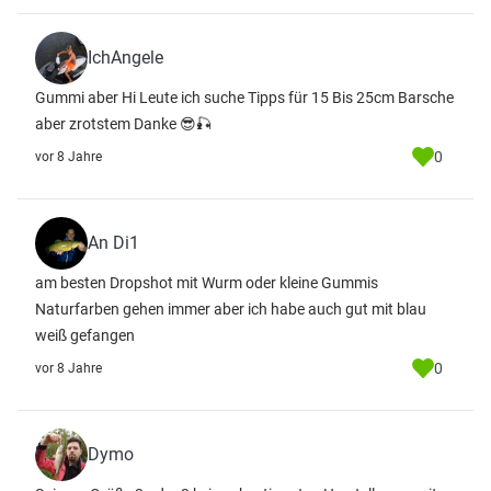
IchAngele
Gummi aber Hi Leute ich suche Tipps für 15 Bis 25cm Barsche
aber zrotstem Danke 😎🎣
0
vor 8 Jahre
An Di1
am besten Dropshot mit Wurm oder kleine Gummis
Naturfarben gehen immer aber ich habe auch gut mit blau
weiß gefangen
0
vor 8 Jahre
Dymo