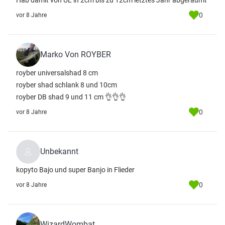
Hab damit von UL in 2cm bis zu 12cm letztes Jahr abgeräumt
0
vor 8 Jahre
Marko Von ROYBER
royber universalshad 8 cm
royber shad schlank 8 und 10cm
royber DB shad 9 und 11 cm 👌👌👌
0
vor 8 Jahre
Unbekannt
kopyto Bajo und super Banjo in Flieder
0
vor 8 Jahre
WizardWombat