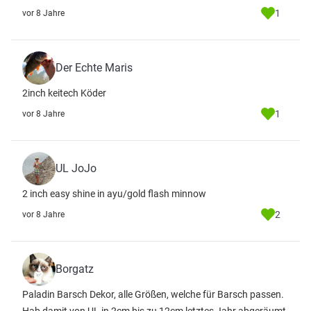
1
vor 8 Jahre
Der Echte Maris
2inch keitech Köder
1
vor 8 Jahre
UL JoJo
2 inch easy shine in ayu/gold flash minnow
2
vor 8 Jahre
Borgatz
Paladin Barsch Dekor, alle Größen, welche für Barsch passen.