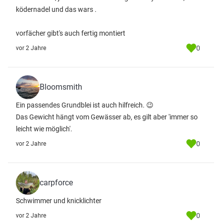
ködernadel und das wars .
vorfächer gibt's auch fertig montiert
0
vor 2 Jahre
Bloomsmith
Ein passendes Grundblei ist auch hilfreich. 😉
Das Gewicht hängt vom Gewässer ab, es gilt aber 'immer so
leicht wie möglich'.
0
vor 2 Jahre
carpforce
Schwimmer und knicklichter
0
vor 2 Jahre