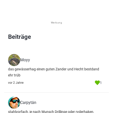
Werbung
Beiträge
Moyy
das gewässerhag einen guten Zander und Hecht bestdand
ehr trüb
1
vor 2 Jahre
Carpytän
stahlvorfach, je nach Wunsch Drillinge oder ryderhaken,