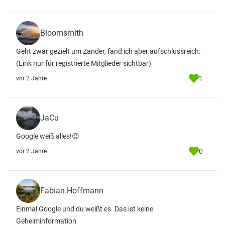
Bloomsmith
Geht zwar gezielt um Zander, fand ich aber aufschlussreich:
(Link nur für registrierte Mitglieder sichtbar)
1
vor 2 Jahre
JaCu
Google weiß alles!😉
0
vor 2 Jahre
Fabian.Hoffmann
Einmal Google und du weißt es. Das ist keine
Geheiminformation