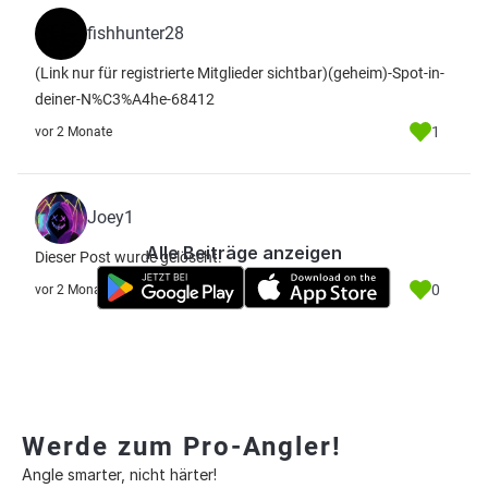
fishhunter28
(Link nur für registrierte Mitglieder sichtbar)
(geheim)-Spot-in-
deiner-N%C3%A4he-68412
1
vor 2 Monate
Joey1
Alle Beiträge anzeigen
Dieser Post wurde gelöscht.
0
vor 2 Monate
Werde zum Pro-Angler!
Angle smarter, nicht härter!