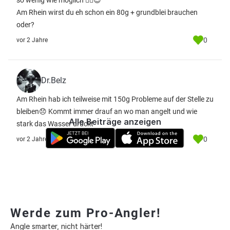
so wenig wie möglich ✌🏻😊
Am Rhein wirst du eh schon ein 80g + grundblei brauchen
oder?
0
vor 2 Jahre
Dr.Belz
Am Rhein hab ich teilweise mit 150g Probleme auf der Stelle zu
bleiben😞 Kommt immer drauf an wo man angelt und wie
Alle Beiträge anzeigen
stark das Wasser drückt
0
vor 2 Jahre
Werde zum Pro-Angler!
Angle smarter, nicht härter!