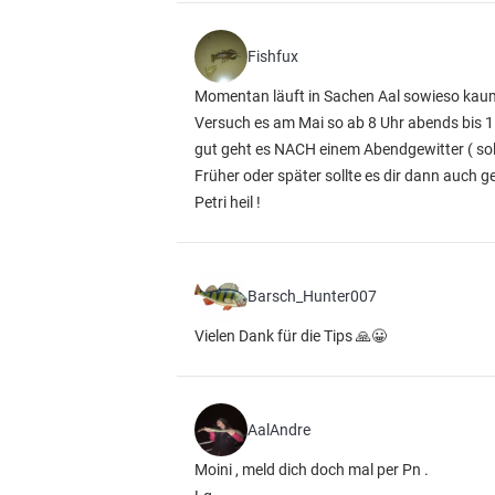
Fishfux
Momentan läuft in Sachen Aal sowieso kau
Versuch es am Mai so ab 8 Uhr abends bis 
gut geht es NACH einem Abendgewitter ( sol
Früher oder später sollte es dir dann auch g
Petri heil !
Barsch_Hunter007
Vielen Dank für die Tips 🙏😀
AalAndre
Moini , meld dich doch mal per Pn .