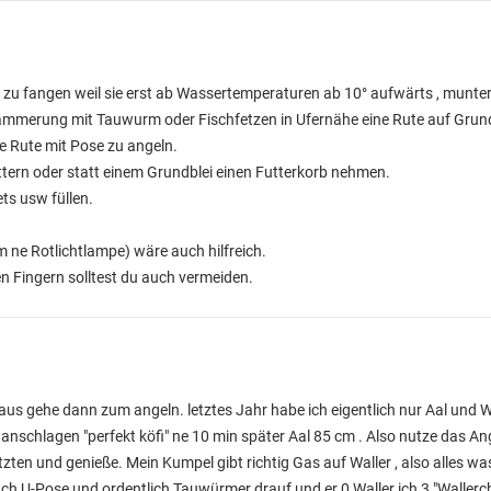
 zu fangen weil sie erst ab Wassertemperaturen ab 10° aufwärts , munte
Dämmerung mit Tauwurm oder Fischfetzen in Ufernähe eine Rute auf Grund
e Rute mit Pose zu angeln.
ttern oder statt einem Grundblei einen Futterkorb nehmen.
ts usw füllen.
 ne Rotlichtlampe) wäre auch hilfreich.
 Fingern solltest du auch vermeiden.
h raus gehe dann zum angeln. letztes Jahr habe ich eigentlich nur Aal und 
 anschlagen "perfekt köfi" ne 10 min später Aal 85 cm . Also nutze das An
zten und genieße. Mein Kumpel gibt richtig Gas auf Waller , also alles wa
ch U-Pose und ordentlich Tauwürmer drauf und er 0 Waller ich 3 "Wallerc