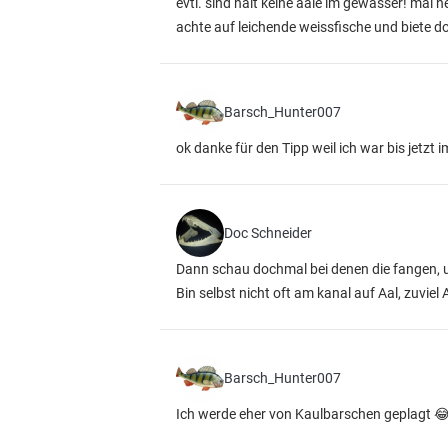
evtl. sind halt keine aale im gewässer! mal 
achte auf leichende weissfische und biete do
Barsch_Hunter007
ok danke für den Tipp weil ich war bis jetz
Doc Schneider
Dann schau dochmal bei denen die fangen, u
Bin selbst nicht oft am kanal auf Aal, zuviel 
Barsch_Hunter007
Ich werde eher von Kaulbarschen geplagt 