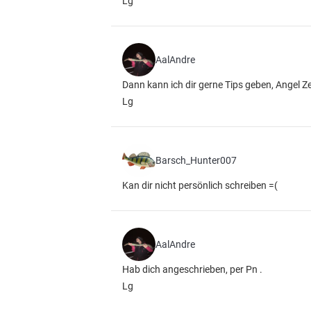
Lg
AalAndre
Dann kann ich dir gerne Tips geben, Angel Zei
Lg
Barsch_Hunter007
Kan dir nicht persönlich schreiben =(
AalAndre
Hab dich angeschrieben, per Pn .
Lg