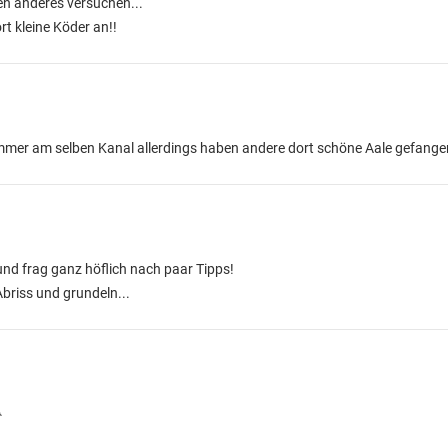
nen anderes versuchen...
rt kleine Köder an!!
t immer am selben Kanal allerdings haben andere dort schöne Aale gefange
nd frag ganz höflich nach paar Tipps!
Abriss und grundeln...
