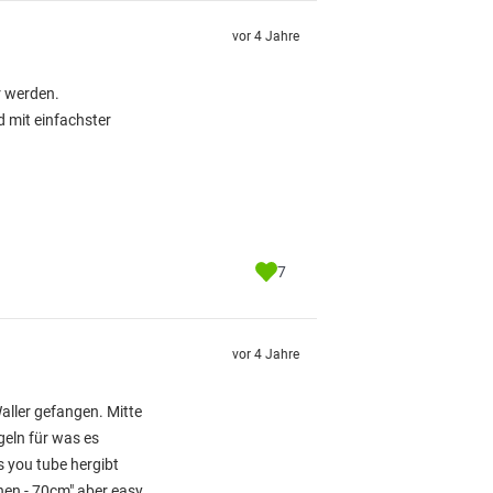
vor 4 Jahre
r werden.
 mit einfachster
7
vor 4 Jahre
Waller gefangen. Mitte
geln für was es
s you tube hergibt
hen - 70cm" aber easy