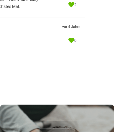
2
chstes Mal.
vor 4 Jahre
0