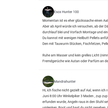
Esox Hunter 100
Momentan ist es eher glückssache einen Aal
Aber ab April würde ich versuchen, ab der 
durchlauf blei und Vorfach Montage und ein
Du kannst mit wenigen Heilbutt Pellets anfü
Den mit Tauwurm Stücken, Fischfetzen, Pelle
Ruhe am Wasser und kein grelles Licht (nimm
Fremdgerüche wie Autan oder Parfüm an den
Mandrahunter
Hi, ich fische nicht gezielt auf Aal, wenn ic
Juni 8:00 Uhr Winkelpiker 3 Maden , zup zup
erfunden wurde, Angeln raus in den Stuhl set
umlenken, Boot und hast du nicht gesehen. I