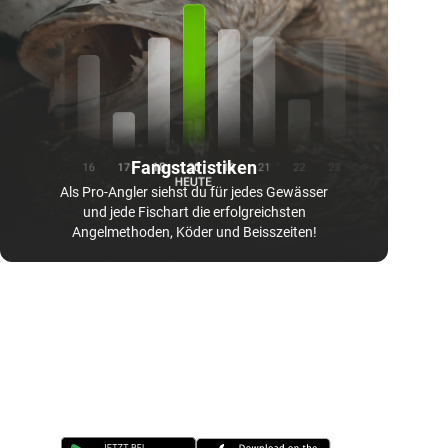
Fangstatistiken
Als Pro-Angler siehst du für jedes Gewässer
und jede Fischart die erfolgreichsten
Angelmethoden, Köder und Beisszeiten!