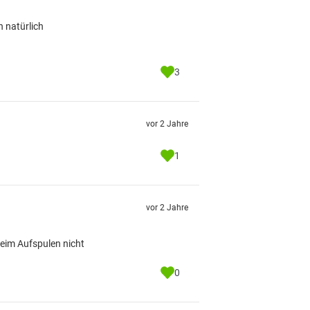
 natürlich
3
vor 2 Jahre
1
vor 2 Jahre
beim Aufspulen nicht
0