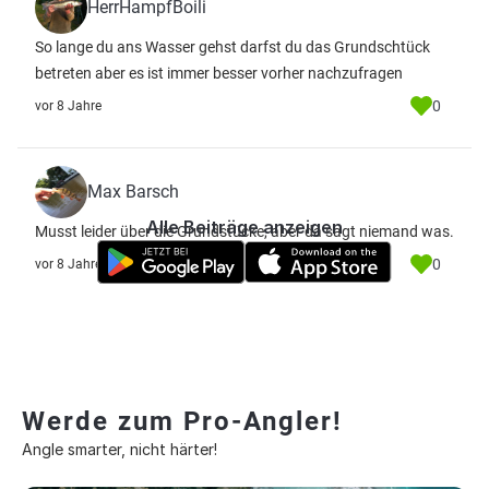
HerrHampfBoili
So lange du ans Wasser gehst darfst du das Grundschtück
betreten aber es ist immer besser vorher nachzufragen
0
vor 8 Jahre
Max Barsch
Alle Beiträge anzeigen
Musst leider über die Grundstücke, aber da sagt niemand was.
0
vor 8 Jahre
Werde zum Pro-Angler!
Angle smarter, nicht härter!