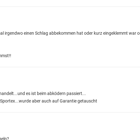
 mal irgendwo einen Schlag abbekommen hat oder kurz eingeklemmt war od
mmst!!
handelt...und es ist beim abködern passiert...
en Sportex...wurde aber auch auf Garantie getauscht
geln?