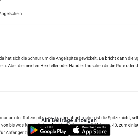
 Angelschein
 hat sich die Schnur um die Angelspitze gewickelt. Da bricht dann die S
in. Aber die meisten Hersteller oder Händler tauschen dir die Rute oder d
hnur um der Rutenspitze war ja, aber abgebrochen ist die Spitze nicht, sel
Alle Beiträge anzeigen
on bis was für die Rute geht, 10 - 50 Gramm mit Blei max, 40, zum einla
für Anfänger zu üben, selbst dann nicht, Spinnrute