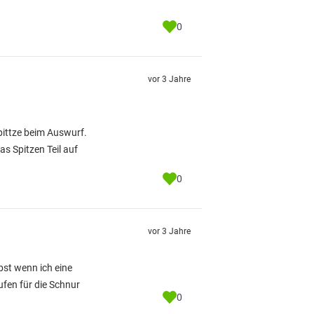
0
vor 3 Jahre
pittze beim Auswurf.
as Spitzen Teil auf
0
vor 3 Jahre
bst wenn ich eine
ufen für die Schnur
0