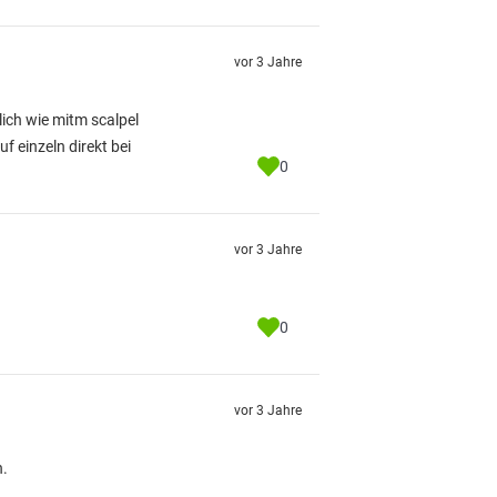
vor 3 Jahre
lich wie mitm scalpel
 einzeln direkt bei
0
vor 3 Jahre
0
vor 3 Jahre
n.