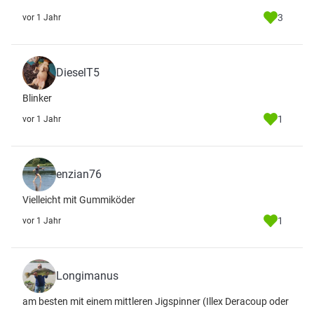
3
vor 1 Jahr
DieselT5
Blinker
1
vor 1 Jahr
enzian76
Vielleicht mit Gummiköder
1
vor 1 Jahr
Longimanus
am besten mit einem mittleren Jigspinner (Illex Deracoup oder