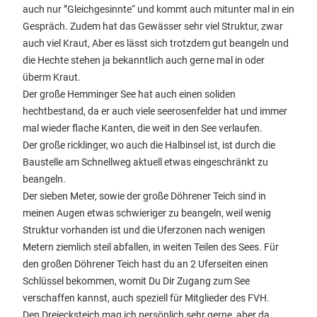
auch nur ”Gleichgesinnte“ und kommt auch mitunter mal in ein
Gespräch. Zudem hat das Gewässer sehr viel Struktur, zwar
auch viel Kraut, Aber es lässt sich trotzdem gut beangeln und
die Hechte stehen ja bekanntlich auch gerne mal in oder
überm Kraut.
Der große Hemminger See hat auch einen soliden
hechtbestand, da er auch viele seerosenfelder hat und immer
mal wieder flache Kanten, die weit in den See verlaufen.
Der große ricklinger, wo auch die Halbinsel ist, ist durch die
Baustelle am Schnellweg aktuell etwas eingeschränkt zu
beangeln.
Der sieben Meter, sowie der große Döhrener Teich sind in
meinen Augen etwas schwieriger zu beangeln, weil wenig
Struktur vorhanden ist und die Uferzonen nach wenigen
Metern ziemlich steil abfallen, in weiten Teilen des Sees. Für
den großen Döhrener Teich hast du an 2 Uferseiten einen
Schlüssel bekommen, womit Du Dir Zugang zum See
verschaffen kannst, auch speziell für Mitglieder des FVH.
Den Dreiecksteich mag ich persönlich sehr gerne, aber da