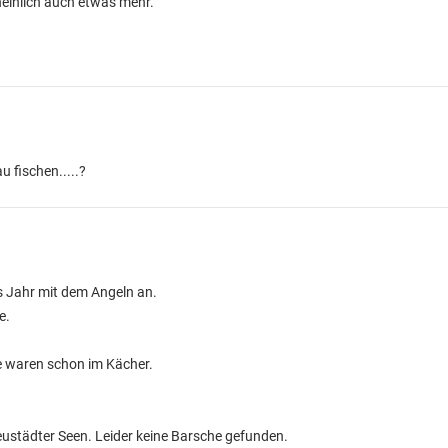
heinlich auch etwas mehr.
 fischen.....?
 Jahr mit dem Angeln an.
e.
e waren schon im Kächer.
ustädter Seen. Leider keine Barsche gefunden.