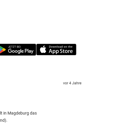
vor 4 Jahre
llt in Magdeburg das
nd).