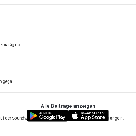
gelmäßig da.
ch gega
Alle Beiträge anzeigen
auf der Spundwandseite Eisenbanbassain noch problemlos angeln.