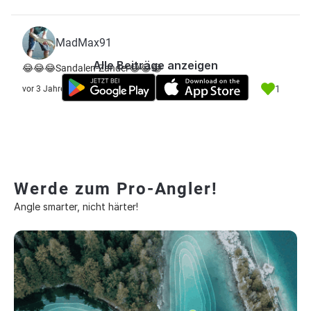
MadMax91
Alle Beiträge anzeigen
😂😂😂Sandalen-Zander😂😂😂
1
vor 3 Jahre
Werde zum Pro-Angler!
Angle smarter, nicht härter!