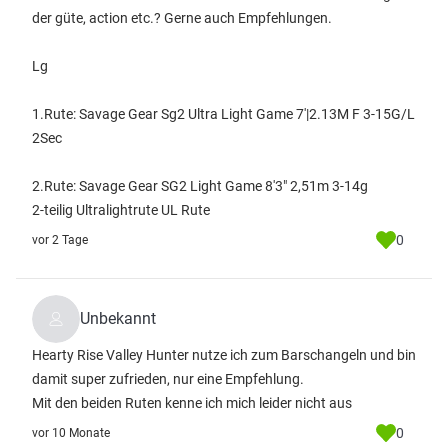
der güte, action etc.? Gerne auch Empfehlungen.
Lg
1.Rute: Savage Gear Sg2 Ultra Light Game 7'|2.13M F 3-15G/L
2Sec
2.Rute: Savage Gear SG2 Light Game 8'3" 2,51m 3-14g
2-teilig Ultralightrute UL Rute
0
vor 2 Tage
Unbekannt
Hearty Rise Valley Hunter nutze ich zum Barschangeln und bin
damit super zufrieden, nur eine Empfehlung.
Mit den beiden Ruten kenne ich mich leider nicht aus
0
vor 10 Monate