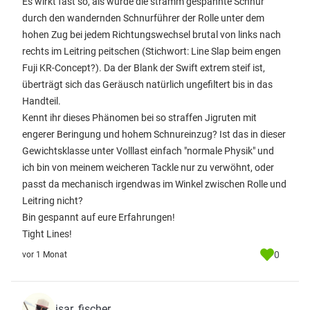
​Es wirkt fast so, als würde die stramm gespannte Schnur
durch den wandernden Schnurführer der Rolle unter dem
hohen Zug bei jedem Richtungswechsel brutal von links nach
rechts im Leitring peitschen (Stichwort: Line Slap beim engen
Fuji KR-Concept?). Da der Blank der Swift extrem steif ist,
überträgt sich das Geräusch natürlich ungefiltert bis in das
Handteil.
​Kennt ihr dieses Phänomen bei so straffen Jigruten mit
engerer Beringung und hohem Schnureinzug? Ist das in dieser
Gewichtsklasse unter Volllast einfach "normale Physik" und
ich bin von meinem weicheren Tackle nur zu verwöhnt, oder
passt da mechanisch irgendwas im Winkel zwischen Rolle und
Leitring nicht?
​Bin gespannt auf eure Erfahrungen!
​Tight Lines!
0
vor 1 Monat
isar_fischer