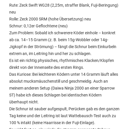
​Rute: Zeck Swift WG28 (2,25m, straffer Blank, Fuji-Beringung)
neu
​Rolle: Zeck 2000 SRM (hohe Übersetzung) neu
​Schnur: 0,12er Geflochtene (neu)
​Zum Problem: Sobald ich schwerere Köder einhole – konkret
ab ca. 14–15 Gramm (z. B. beim 15g-Wobbler oder 14g-
Jigkopf in der Strömung) – fängt die Schnur beim Einkurbeln
extrem an, im Leitring hin und her zu schlagen.
Es ist ein richtig physisches, rhythmisches Klacken/Klopfen
direkt von der Innenseite des ersten Rings.
​Das Kuriose: Bei leichteren Ködern unter 14 Gramm läuft alles
absolut mucksmäuschenstill und geschmeidig. Auch an
meinem anderen Setup (Daiwa Ninja 2000 an einer Sparrow
ST) habe ich dieses Schlagen bei identischen Ködern
überhaupt nicht.
​Die Schnur ist sauber aufgespult, Perücken gab es den ganzen
Tag keine und der Leitring ist laut Wattebausch-Test auch zu
100 % intakt (keine Haarrisse in der Fuji-Einlage).