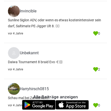
Invincible
Sunline Siglon ADV, oder wenn es etwas kostenintensiver sein
darf, Saltimate PE-Jigger Ult 8. 👌🏻
0
vor 4 Jahre
Unbekannt
Daiwa Tournament 8 braid Evo 🤙🏻
2
vor 4 Jahre
Harryhirsch0815
Alle Beiträge anzeigen
Schau mal bei Zanderkant!
0
vor 4 Jahre