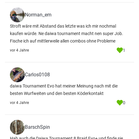
Norman_em
Stroft wäre mit Abstand das letzte was ich mir nochmal
kaufen würde. Ne daiwa tournament macht nen super Job.
Fische ich auf mittlerweile allen combos ohne Probleme
1
vor 4 Jahre
Carlos0108
daiwa Tournament Evo hat meiner Meinung nach mit die
besten Wurfweiten und den besten Köderkontakt
0
vor 4 Jahre
BarschSpin
Hab auch die Daiwa Tournament 8 Braid Evo+ und finde sie